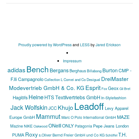
Proudly powered by WordPress
and
LESS
by
Jared Erickson
Impressum
Bench
adidas
Bergans
Burton
CMP -
Berghaus
Billabong
DreiMaster
F.lli Campagnolo
Collection L
Comei and Co
Desigual
Esprit
Modevertrieb GmbH & Co. KG
Geox
Fox
Gil Bret
Heine
HTS Textilvertriebs GmbH
Haglöfs
In-Stylefashion
Leadoff
Jack Wolfskin
Khujo
JCC
Levy Apparel
Mammut
MAZE
Europe GmbH
Marc O Polo International GmbH
ONeill
ONLY
Mazine
Pepe Jeans London
NIKE
Patagonia
Oakwood
Roxy
T.H.
PUMA
s.Oliver Bernd Freier GmbH und Co KG
Schöffel