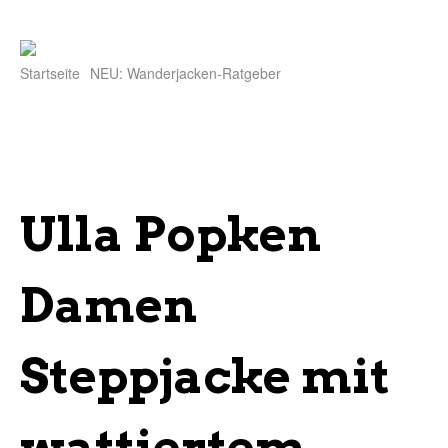
Startseite
NEU: Wanderjacken-Ratgeber
Ulla Popken
Damen
Steppjacke mit
wattiertem