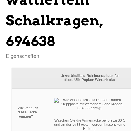
Schalkragen,
694638
Eigenschaften
Unverbindliche Reinigungstipps für
diese Ulla Popken Winterjacke
Wie kann ich
diese Jacke
reinigen?
Waschen Sie die Winterjacke bei bis zu 30 C
und an der Luft trocken werden lassen, keine
Haftung.