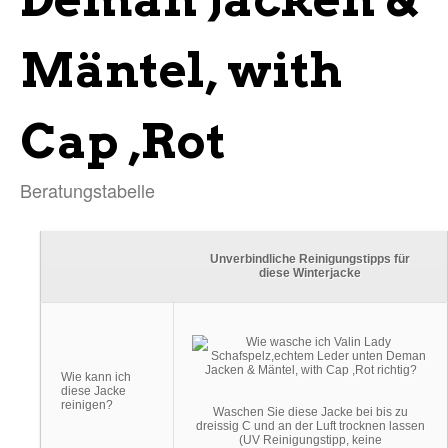
Mäntel, with
Cap ,Rot
Beratungstabelle
Unverbindliche Reinigungstipps für
diese Winterjacke
Wie kann ich
diese Jacke
reinigen?
Waschen Sie diese Jacke bei bis zu
dreissig C und an der Luft trocknen lassen
(UV Reinigungstipp, keine