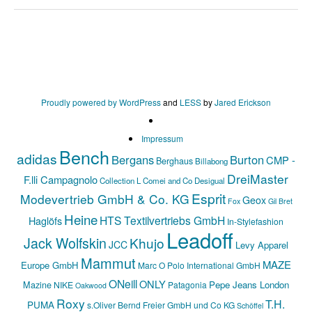
Proudly powered by WordPress
and
LESS
by
Jared Erickson
Impressum
Bench
adidas
Bergans
Burton
CMP -
Berghaus
Billabong
DreiMaster
F.lli Campagnolo
Collection L
Comei and Co
Desigual
Esprit
Modevertrieb GmbH & Co. KG
Geox
Fox
Gil Bret
Heine
HTS Textilvertriebs GmbH
Haglöfs
In-Stylefashion
Leadoff
Jack Wolfskin
Khujo
JCC
Levy Apparel
Mammut
MAZE
Europe GmbH
Marc O Polo International GmbH
ONeill
ONLY
Mazine
Pepe Jeans London
NIKE
Patagonia
Oakwood
Roxy
T.H.
PUMA
s.Oliver Bernd Freier GmbH und Co KG
Schöffel