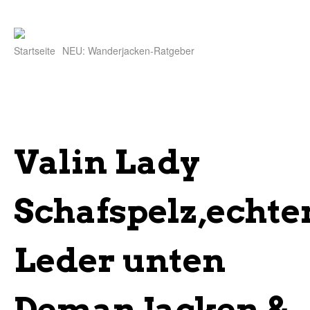
Startseite
NEU: Wanderjacken-Ratgeber
Valin Lady
Schafspelz,echt
Leder unten
Deman Jacken &