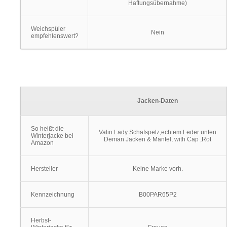
Haftungsübernahme)
Weichspüler
Nein
empfehlenswert?
Jacken-Daten
So heißt die
Valin Lady Schafspelz,echtem Leder unten
Winterjacke bei
Deman Jacken & Mäntel, with Cap ,Rot
Amazon
Hersteller
Keine Marke vorh.
Kennzeichnung
B00PAR65P2
Herbst-