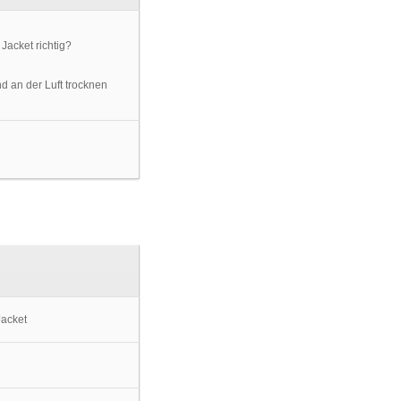
d an der Luft trocknen
acket