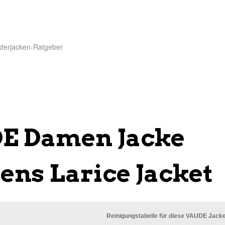
derjacken-Ratgeber
E Damen Jacke
ns Larice Jacket
Reinigungstabelle für diese VAUDE Jack