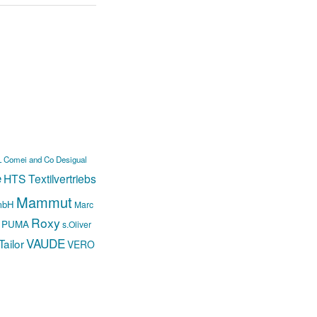
L
Comei and Co
Desigual
e
HTS Textilvertriebs
Mammut
mbH
Marc
Roxy
PUMA
s.Oliver
VAUDE
ailor
VERO