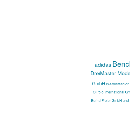
Benc
adidas
DreiMaster Mod
GmbH
In-Stylefashion
O Polo International G
Bernd Freier GmbH und