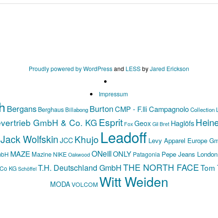
Proudly powered by WordPress
and
LESS
by
Jared Erickson
Impressum
h
Bergans
Burton
CMP - F.lli Campagnolo
Berghaus
Billabong
Collection 
Esprit
Hein
evertrieb GmbH & Co. KG
Haglöfs
Geox
Fox
Gil Bret
Leadoff
Jack Wolfskin
Khujo
JCC
Levy Apparel Europe G
ONeill
MAZE
ONLY
Mazine
Pepe Jeans London
mbH
NIKE
Patagonia
Oakwood
THE NORTH FACE
T.H. Deutschland GmbH
Tom T
 Co KG
Schöffel
Witt Weiden
MODA
VOLCOM