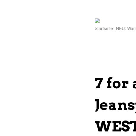
Startseite
NEU: Wan
7 for
Jean
WEST