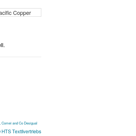
L
Comei and Co
Desigual
e
HTS Textilvertriebs