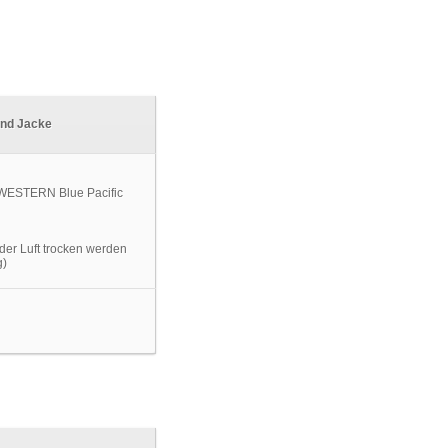
ind Jacke
der Luft trocken werden
g)