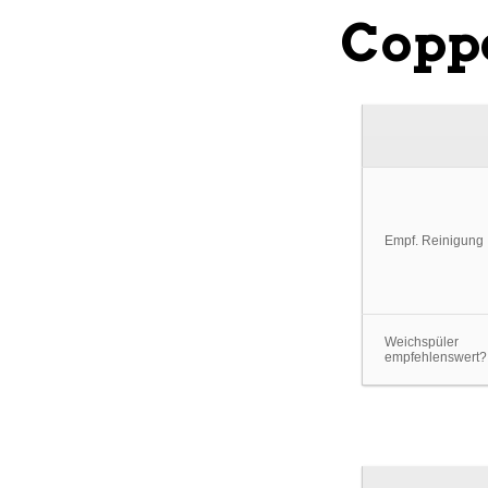
Copp
Empf. Reinigung
Weichspüler
empfehlenswert?