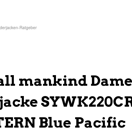
derjacken-Ratgeber
 all mankind Dam
sjacke SYWK220CR
ERN Blue Pacific