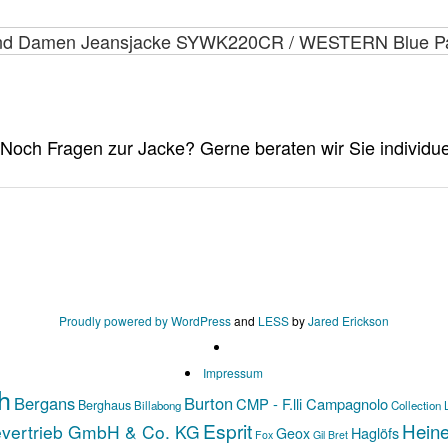
Proudly powered by WordPress
and
LESS
by
Jared Erickson
Impressum
h
Bergans
Burton
CMP - F.lli Campagnolo
Berghaus
Billabong
Collection 
Esprit
Hein
evertrieb GmbH & Co. KG
Haglöfs
Geox
Fox
Gil Bret