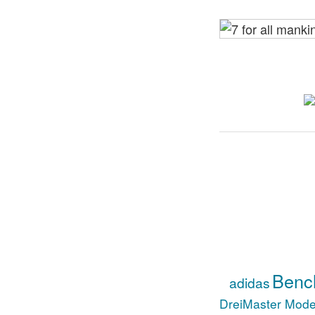
Benc
adidas
DreiMaster Mod