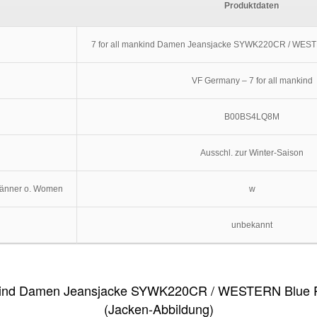
Produktdaten
7 for all mankind Damen Jeansjacke SYWK220CR / WEST
VF Germany – 7 for all mankind
B00BS4LQ8M
Ausschl. zur Winter-Saison
Männer o. Women
w
unbekannt
nkind Damen Jeansjacke SYWK220CR / WESTERN Blue P
(Jacken-Abbildung)