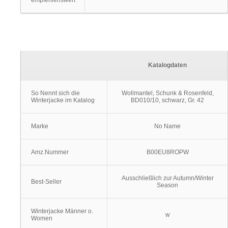
empfehlenswert
Katalogdaten
So Nennt sich die
Wollmantel, Schunk & Rosenfeld,
Winterjacke im Katalog
BD010/10, schwarz, Gr. 42
Marke
No Name
Amz.Nummer
B00EU8ROPW
Ausschließlich zur Autumn/Winter
Best-Seller
Season
Winterjacke Männer o.
w
Women