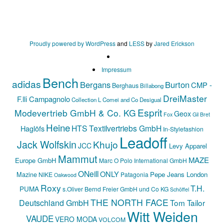
Proudly powered by WordPress
and
LESS
by
Jared Erickson
Impressum
Bench
adidas
Bergans
Burton
CMP -
Berghaus
Billabong
DreiMaster
F.lli Campagnolo
Collection L
Comei and Co
Desigual
Esprit
Modevertrieb GmbH & Co. KG
Geox
Fox
Gil Bret
Heine
HTS Textilvertriebs GmbH
Haglöfs
In-Stylefashion
Leadoff
Jack Wolfskin
Khujo
JCC
Levy Apparel
Mammut
MAZE
Europe GmbH
Marc O Polo International GmbH
ONeill
ONLY
Mazine
Pepe Jeans London
NIKE
Patagonia
Oakwood
Roxy
T.H.
PUMA
s.Oliver Bernd Freier GmbH und Co KG
Schöffel
THE NORTH FACE
Deutschland GmbH
Tom Tailor
Witt Weiden
VAUDE
VERO MODA
VOLCOM