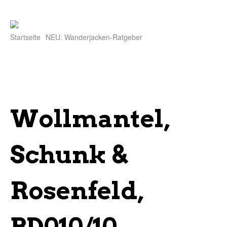
Startseite
NEU: Wanderjacken-Ratgeber
Wollmantel,
Schunk &
Rosenfeld,
BD010/10,