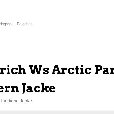
derjacken-Ratgeber
rich Ws Arctic Pa
ern Jacke
 für diese Jacke