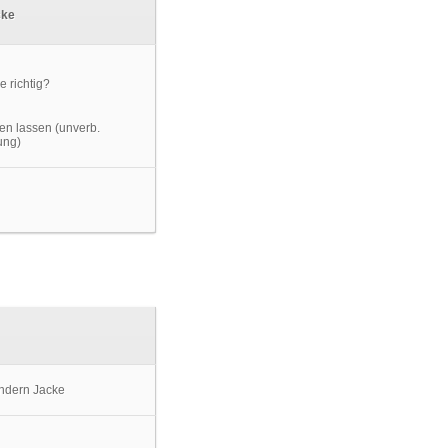
cke
en lassen (unverb.
ung)
indern Jacke