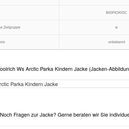
B00PIOX0SC
ke Zielgruppe
w
reis
unbekannt
oolrich Ws Arctic Parka Kindern Jacke (Jacken-Abbildun